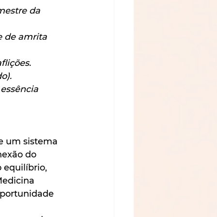
mestre da 
 de amrita 
flições.
o).
essência 
ue um sistema 
nexão do 
quilíbrio, 
Medicina 
oportunidade 