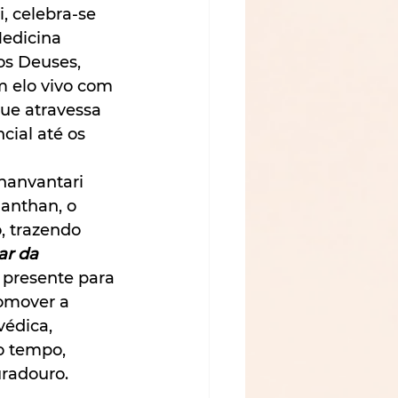
, celebra-se 
edicina 
os Deuses, 
m elo vivo com 
que atravessa 
ial até os 
hanvantari 
nthan, o 
 trazendo 
ar da 
presente para 
romover a 
édica, 
o tempo, 
uradouro.