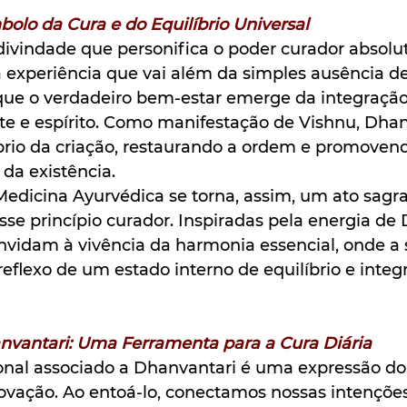
bolo da Cura e do Equilíbrio Universal
divindade que personifica o poder curador absolu
xperiência que vai além da simples ausência de
que o verdadeiro bem-estar emerge da integração
te e espírito. Como manifestação de Vishnu, Dhan
íbrio da criação, restaurando a ordem e promoven
da existência.
Medicina Ayurvédica se torna, assim, um ato sagr
se princípio curador. Inspiradas pela energia de 
onvidam à vivência da harmonia essencial, onde a 
eflexo de um estado interno de equilíbrio e integ
vantari: Uma Ferramenta para a Cura Diária
onal associado a Dhanvantari é uma expressão do
novação. Ao entoá-lo, conectamos nossas intençõe