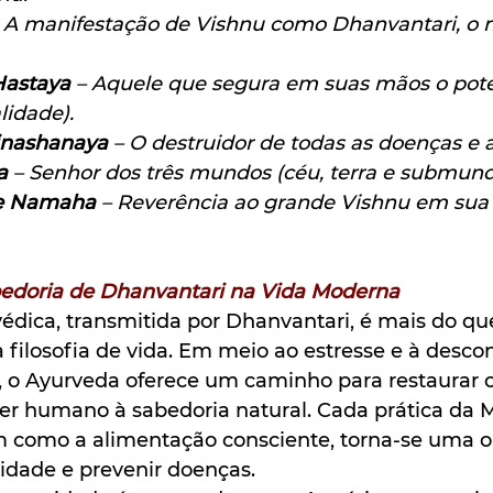
– A manifestação de Vishnu como Dhanvantari, o 
Hastaya
 – Aquele que segura em suas mãos o pote
lidade).
inashanaya
 – O destruidor de todas as doenças e a
a
 – Senhor dos três mundos (céu, terra e submund
ve Namaha
 – Reverência ao grande Vishnu em sua 
bedoria de Dhanvantari na Vida Moderna
édica, transmitida por Dhanvantari, é mais do q
 filosofia de vida. Em meio ao estresse e à desco
 Ayurveda oferece um caminho para restaurar o e
er humano à sabedoria natural. Cada prática da 
m como a alimentação consciente, torna-se uma 
alidade e prevenir doenças.