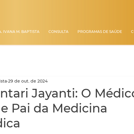
. IVANA M. BAPTISTA
CONSULTA
PROGRAMAS DE SAÚDE
C
ista
29 de out. de 2024
tari Jayanti: O Médic
e Pai da Medicina
dica