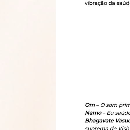
vibração da saúde
Om
 – O som prim
Namo 
– Eu saúdo
Bhagavate Vasu
suprema de Vish