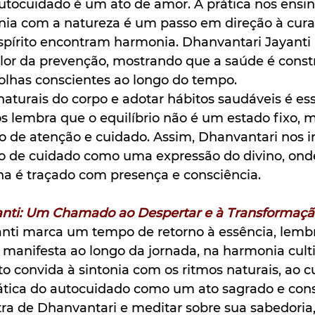
utocuidado é um ato de amor. A prática nos ensi
nia com a natureza é um passo em direção à cura 
spírito encontram harmonia. Dhanvantari Jayanti 
valor da prevenção, mostrando que a saúde é constr
lhas conscientes ao longo do tempo.
naturais do corpo e adotar hábitos saudáveis é ess
s lembra que o equilíbrio não é um estado fixo, 
o de atenção e cuidado. Assim, Dhanvantari nos in
o de cuidado como uma expressão do divino, ond
na é traçado com presença e consciência.
anti: Um Chamado ao Despertar e à Transformaç
nti marca um tempo de retorno à essência, lemb
e manifesta ao longo da jornada, na harmonia cult
o convida à sintonia com os ritmos naturais, ao 
ática do autocuidado como um ato sagrado e cons
ra de Dhanvantari e meditar sobre sua sabedoria