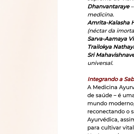
Dhanvantaraye
 
medicina.
Amrita-Kalasha 
(néctar da imorta
Sarva-Aamaya V
Trailokya Nathay
Sri Mahavishna
universal.
Integrando a Sa
A Medicina Ayurv
de saúde – é uma
mundo moderno, o
reconectando o s
Ayurvédica, assi
para cultivar vit