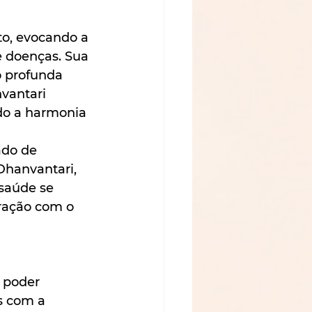
to, evocando a 
 doenças. Sua 
 profunda 
vantari 
do a harmonia 
ado de 
Dhanvantari, 
saúde se 
ração com o 
 poder 
s com a 