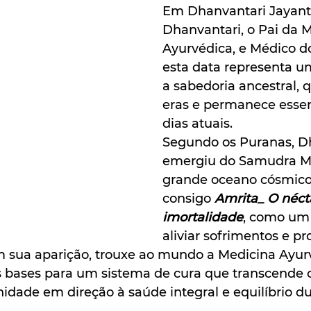
Em Dhanvantari Jayanti
Dhanvantari, o Pai da M
Ayurvédica, e Médico d
esta data representa u
a sabedoria ancestral, 
eras e permanece essenc
dias atuais.
Segundo os Puranas, D
emergiu do Samudra Ma
grande oceano cósmico,
consigo 
Amrita_ O néct
imortalidade
, como um 
aliviar sofrimentos e p
 sua aparição, trouxe ao mundo a Medicina Ayurv
 bases para um sistema de cura que transcende 
dade em direção à saúde integral e equilíbrio d