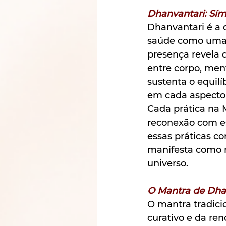
Dhanvantari: Sím
Dhanvantari é a 
saúde como uma e
presença revela 
entre corpo, men
sustenta o equil
em cada aspecto 
Cada prática na 
reconexão com es
essas práticas c
manifesta como r
universo.
O Mantra de Dhan
O mantra tradici
curativo e da re