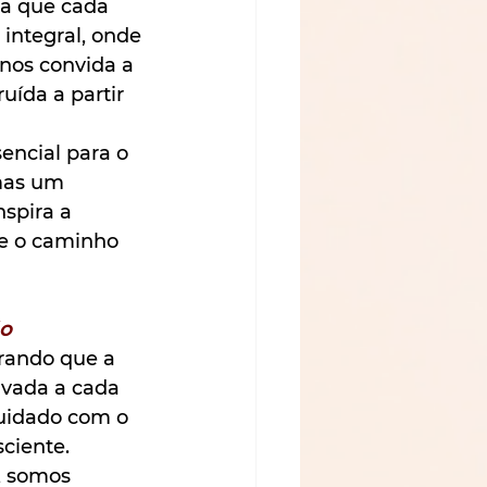
na que cada 
integral, onde 
nos convida a 
uída a partir 
encial para o 
mas um 
spira a 
e o caminho 
ão
rando que a 
ivada a cada 
cuidado com o 
ciente.
, somos 